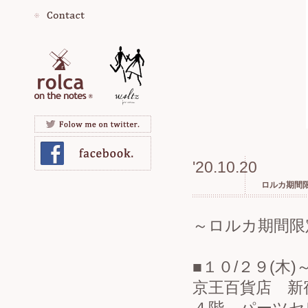
'20.10.20
ロルカ期間限
～ロルカ期間限
■１０/２９(木)
京王百貨店 新宿