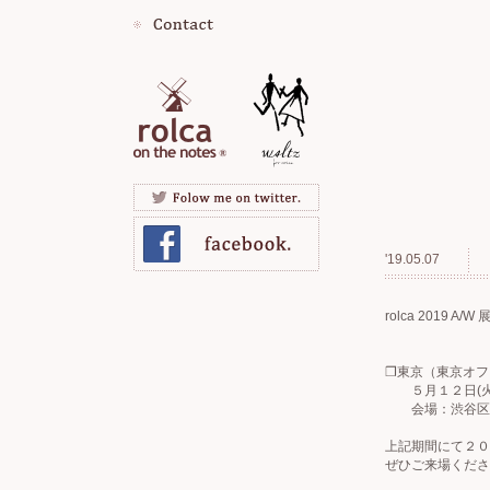
'19.05.07
rolca 2019 A/W
❒東京（東京オ
５月１２日(火)～１
会場：渋谷区恵比
上記期間にて２０
ぜひご来場くださ